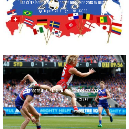
LES CLEFS POUR SUIVRE LA COUPE DU MONDE 2018 EN RUSSIE
8 juin 2018
1
33699
LE FOOTBALL AUSTRALIEN :COMPRENDRE SES REGLES
20 novembre 2016
20240