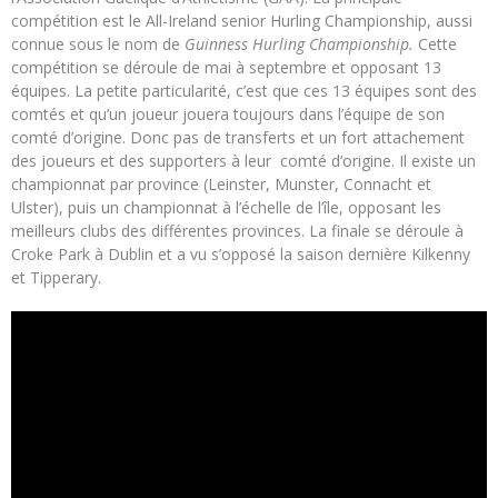
compétition est le All-Ireland senior Hurling Championship, aussi
connue sous le nom de
Guinness Hurling Championship.
Cette
compétition se déroule de mai à septembre et opposant 13
équipes. La petite particularité, c’est que ces 13 équipes sont des
comtés et qu’un joueur jouera toujours dans l’équipe de son
comté d’origine. Donc pas de transferts et un fort attachement
des joueurs et des supporters à leur comté d’origine. Il existe un
championnat par province (Leinster, Munster, Connacht et
Ulster), puis un championnat à l’échelle de l’île, opposant les
meilleurs clubs des différentes provinces. La finale se déroule à
Croke Park à Dublin et a vu s’opposé la saison dernière Kilkenny
et Tipperary.