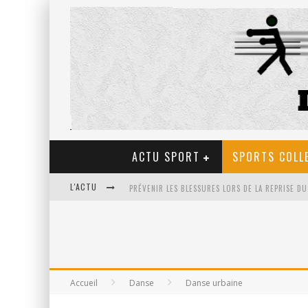
ACTU SPORT
SPORTS COLL
L'ACTU
ULTRA TRAIL EN FRANCE: LA PETIT SÉLECTION D
LES BIENFAITS DU TIR À L’ARC POUR LA SANTÉ
Accueil
Danse
Danse urbaine