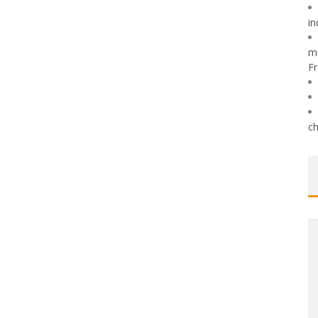
in
mu
Fr
ch