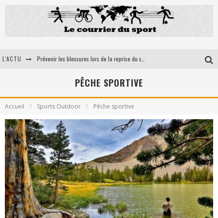
L'ACTU
Prévenir les blessures lors de la reprise du sport : l'importance des orthèses médico-sportives
5 Astuces pour optimiser votre récupération musculaire après un effort intensif
PÊCHE SPORTIVE
Ultra trail en France: la petit sélection du courrier du sport
Accueil
Sports Outdoor
Pêche sportive
Les bienfaits du tir à l’arc pour la santé