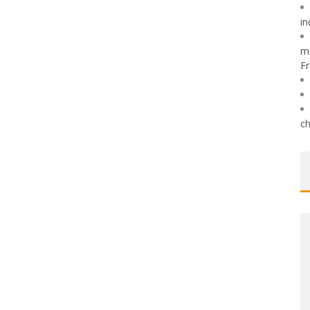
in
mu
Fr
ch