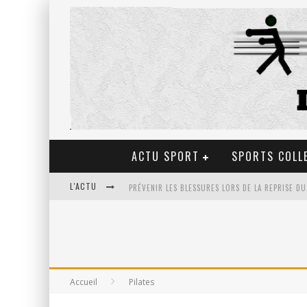
ACTU SPORT
SPORTS COLL
L'ACTU
ULTRA TRAIL EN FRANCE: LA PETIT SÉLECTION D
LES BIENFAITS DU TIR À L’ARC POUR LA SANTÉ
Accueil
Pilates