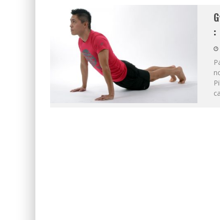
G
:
Pa
no
Pi
ca