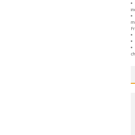
in
mu
Fr
ch