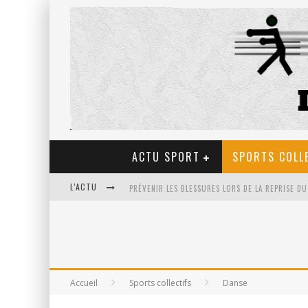
ACTU SPORT
SPORTS COLL
L'ACTU
ULTRA TRAIL EN FRANCE: LA PETIT SÉLECTION D
LES BIENFAITS DU TIR À L’ARC POUR LA SANTÉ
Accueil
Sports collectifs
Danse