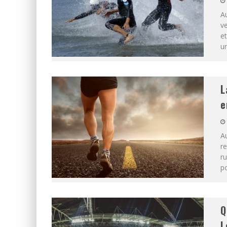
Au
ve
et
un
L
e
Au
re
ru
p
Q
L