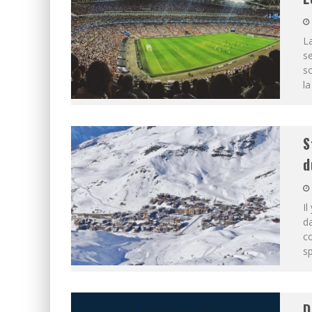
La
se
s
la
S
d
Il
d
co
sp
D