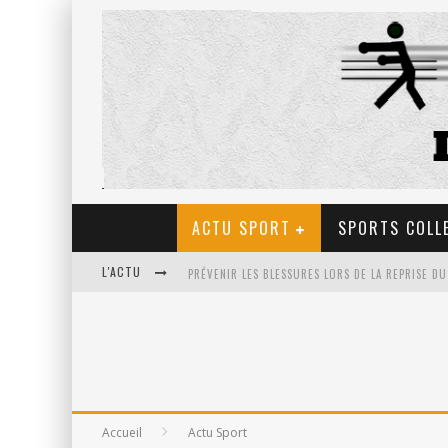
ACTU SPORT
SPORTS COLL
L'ACTU
ULTRA TRAIL EN FRANCE: LA PETIT SÉLECTION D
LES BIENFAITS DU TIR À L’ARC POUR LA SANTÉ
Accueil
Actu Sport