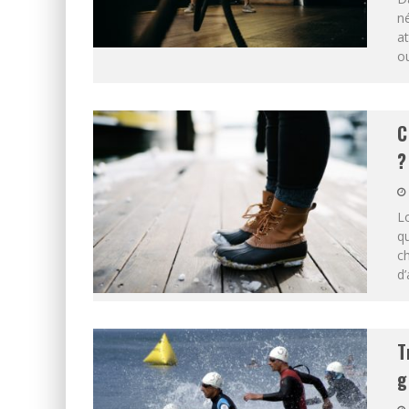
né
at
ou
C
?
Lo
qu
ch
d’
T
g