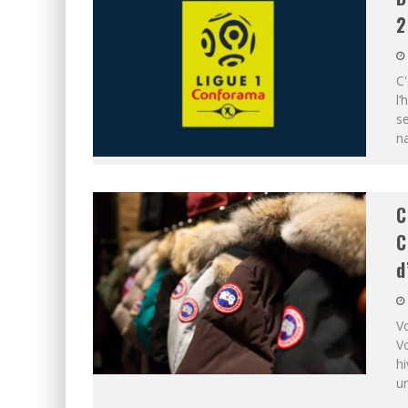
2
C'
l’
se
na
C
C
d
Vo
Vo
hi
un