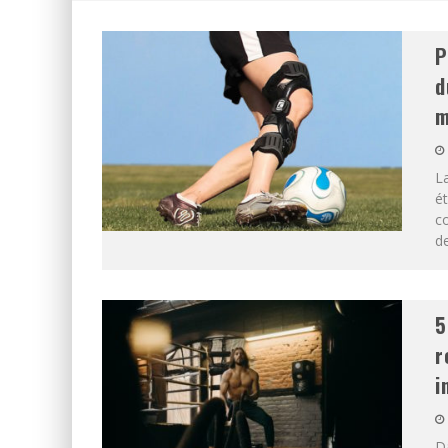
P
d
m
La
ét
c
de
5
r
i
Da