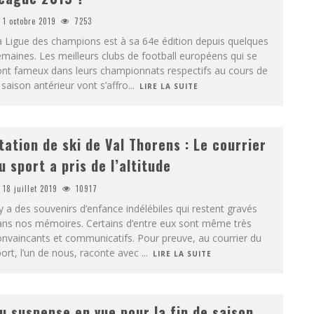
1 octobre 2019
7253
 Ligue des champions est à sa 64e édition depuis quelques
maines. Les meilleurs clubs de football européens qui se
ont fameux dans leurs championnats respectifs au cours de
 saison antérieur vont s’affro
...
LIRE LA SUITE
tation de ski de Val Thorens : Le courrier
u sport a pris de l’altitude
18 juillet 2019
10917
 y a des souvenirs d’enfance indélébiles qui restent gravés
ans nos mémoires. Certains d’entre eux sont même très
nvaincants et communicatifs. Pour preuve, au courrier du
ort, l’un de nous, raconte avec
...
LIRE LA SUITE
u suspense en vue pour la fin de saison