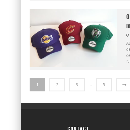
O
m
Au
de
ce
N
1
2
3
…
5
CONTACT