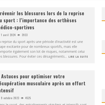
révenir les blessures lors de la reprise
u sport : l’importance des orthèses
édico-sportives
1 avril 2024
3933
 reprise du sport après une période d'inactivité est une
ape excitante pour de nombreux sportifs, mais elle
omporte également son lot de risques, notamment celui
s blessures. Pour éviter ces désagréments
...
LIRE LA SUITE
 Astuces pour optimiser votre
écupération musculaire après un effort
ntensif
9 octobre 2023
4525
ns le sport, des entraînements réguliers et intensifs sont