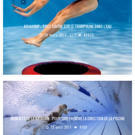
AQUAJUMP : TOUT SAVOIR SUR LE TRAMPOLINE DANS L’EAU
29 mars 2017
1
49972
BIENFAITS DE LA NATATION : POURQUOI PRENDRE LA DIRECTION DE LA PISCINE
13 avril 2017
9180